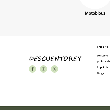
Motoblouz
ENLACES
contacto
política d
Imprimir
Blogs