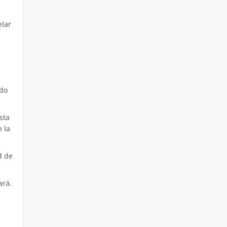
elar
ndo
sta
 la
d de
ará.