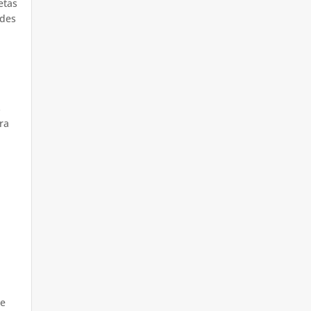
etas
edes
s
ra
ue