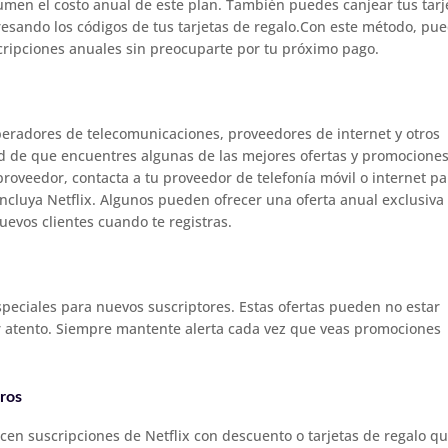
umen el costo anual de este plan. También puedes canjear tus tarj
gresando los códigos de tus tarjetas de regalo.Con este método, pu
scripciones anuales sin preocuparte por tu próximo pago.
eradores de telecomunicaciones, proveedores de internet y otros
ad de que encuentres algunas de las mejores ofertas y promocione
proveedor, contacta a tu proveedor de telefonía móvil o internet pa
ncluya Netflix. Algunos pueden ofrecer una oferta anual exclusiva
evos clientes cuando te registras.
peciales para nuevos suscriptores. Estas ofertas pueden no estar
r atento. Siempre mantente alerta cada vez que veas promociones
eros
cen suscripciones de Netflix con descuento o tarjetas de regalo q