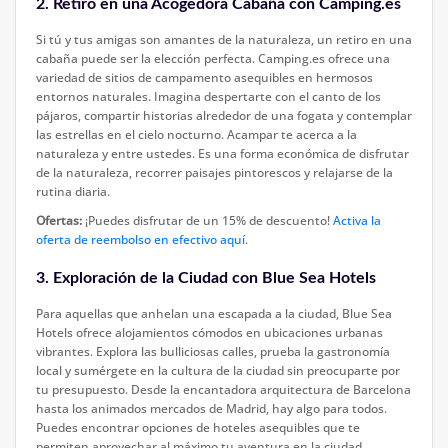
2. Retiro en una Acogedora Cabaña con Camping.es
Si tú y tus amigas son amantes de la naturaleza, un retiro en una
cabaña puede ser la elección perfecta. Camping.es ofrece una
variedad de sitios de campamento asequibles en hermosos
entornos naturales. Imagina despertarte con el canto de los
pájaros, compartir historias alrededor de una fogata y contemplar
las estrellas en el cielo nocturno. Acampar te acerca a la
naturaleza y entre ustedes. Es una forma económica de disfrutar
de la naturaleza, recorrer paisajes pintorescos y relajarse de la
rutina diaria.
Ofertas:
¡Puedes disfrutar de un 15% de descuento!
Activa la
oferta de reembolso en efectivo aquí
.
3. Exploración de la Ciudad con Blue Sea Hotels
Para aquellas que anhelan una escapada a la ciudad, Blue Sea
Hotels ofrece alojamientos cómodos en ubicaciones urbanas
vibrantes. Explora las bulliciosas calles, prueba la gastronomía
local y sumérgete en la cultura de la ciudad sin preocuparte por
tu presupuesto. Desde la encantadora arquitectura de Barcelona
hasta los animados mercados de Madrid, hay algo para todos.
Puedes encontrar opciones de hoteles asequibles que te
permiten aprovechar al máximo tu aventura en la ciudad.