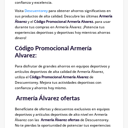
confianza y excelencia.
Visita
Descuentorey
para obtener ahorros significativos en
sus productos de alta calidad. Descubre las últimas
Armería
Álvarez
y el
Código Promocional Armería Alvarez.
para usar
durante tus compras en Armería Álvarez. ¡Potencia tus
experiencias deportivas y deportivas hoy mientras ahorras
dinero!
Código Promocional Armería
Alvarez:
Para disfrutar de grandes ahorros en equipos deportivos y
artículos deportivos de alta calidad de Armería Álvarez,
utiliza el
Código Promocional Armería Alvarez
de
Descuentorey. Mejora tus actividades deportivas con
confianza y ahorros hoy mismo.
Armería Álvarez ofertas
Benefíciate de ofertas y descuentos exclusivos en equipos
deportivos y artículos deportivos de alto nivel en Armería
Álvarez con las
Armería Álvarez ofertas
de Descuentorey.
No te pierdas la oportunidad de potenciar tus experiencias