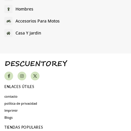
Hombres
Accesorios Para Motos
Casa Y Jardin
ENLACES ÚTILES
contacto
política de privacidad
Imprimir
Blogs
TIENDAS POPULARES