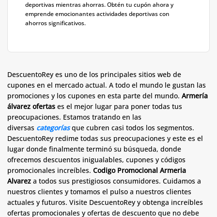
deportivas mientras ahorras. Obtén tu cupón ahora y
emprende emocionantes actividades deportivas con
ahorros significativos.
DescuentoRey es uno de los principales sitios web de
cupones en el mercado actual. A todo el mundo le gustan las
promociones y los cupones en esta parte del mundo.
Armería
álvarez ofertas
es el mejor lugar para poner todas tus
preocupaciones. Estamos tratando en las
diversas
categorías
que cubren casi todos los segmentos.
DescuentoRey redime todas sus preocupaciones y este es el
lugar donde finalmente terminó su búsqueda, donde
ofrecemos descuentos inigualables, cupones y códigos
promocionales increíbles.
Codigo Promocional Armeria
Alvarez
a todos sus prestigiosos consumidores. Cuidamos a
nuestros clientes y tomamos el pulso a nuestros clientes
actuales y futuros. Visite DescuentoRey y obtenga increíbles
ofertas promocionales y ofertas de descuento que no debe