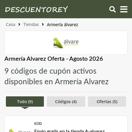
Casa
Tiendas
Armería álvarez
Armería Alvarez Oferta - Agosto 2026
9 códigos de cupón activos
disponibles en Armería Alvarez
Todo (9)
Códigos (4)
Ofertas (5)
KOD
Envio gratis en la tienda A-alvarez