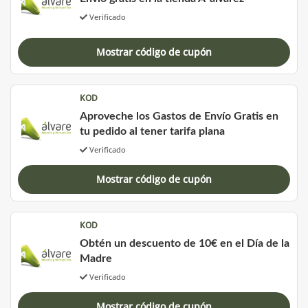
Verificado
Mostrar código de cupón
KOD
Aproveche los Gastos de Envío Gratis en
tu pedido al tener tarifa plana
Verificado
Mostrar código de cupón
KOD
Obtén un descuento de 10€ en el Día de la
Madre
Verificado
Mostrar código de cupón