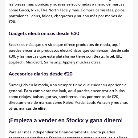
las piezas más icónicas y nuevas seleccionadas a mano de marcas
como Gucci, Nike, The North Face y más. Compra camisetas, polos,
pantalones, jeans, faldas, chaquetas y mucho más por menos de
€20.
Gadgets electrónicos desde €30
Stockx es más que un sitio que ofrece productos de moda, aquí
puedes encontrar productos electrónicos que comienzan desde solo
€30, y las marcas que esta plataforma tiene son Beats, Intel, JBL,
Logitech, Microsoft, Samsung, Apple y muchas otras.
Accesorios diarios desde €20
Sumergido en la moda, uno siempre tiene que cuidar su apariencia
general. Para completar ese look, aquí puedes encontrar artículos
como relojes, bolsos, gorras, sombreros, etc. por menos de €20,
directamente de marcas como Rolex, Prada, Louis Vuitton y muchas
otras marcas de élite.
¡Empieza a vender en Stockx y gana dinero!
Para ser más independiente financieramente, ahora puedes
comenzar a vender en Stockx y empezar a ganar dinero, solo añade