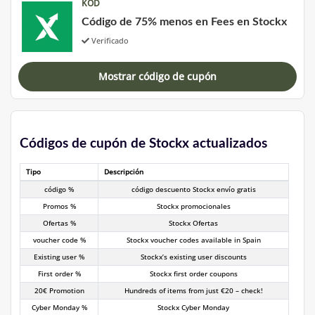
KOD
Código de 75% menos en Fees en Stockx
Verificado
Mostrar código de cupón
Códigos de cupón de Stockx actualizados
Tipo
Descripción
código %
código descuento Stockx envío gratis
Promos %
Stockx promocionales
Ofertas %
Stockx Ofertas
voucher code %
Stockx voucher codes available in Spain
Existing user %
Stockx’s existing user discounts
First order %
Stockx first order coupons
20€ Promotion
Hundreds of items from just €20 – check!
Cyber Monday %
Stockx Cyber Monday