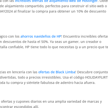
a con las
increíbles ofertas de alojamiento web de Hostinger
. Obté
de alojamiento compartido, perfectos para construir el sitio web o
IDAY2024 al finalizar la compra para obtener un 10% de descuento
ógico con los
ahorros navideños de HP
! Encuentra increíbles oferta
on descuentos de hasta el 50%. Ya seas un gamer, un creador o
lla confiable, HP tiene todo lo que necesitas (y a un precio que t
cias en lencería con las
ofertas de Black Limba
! Descubre conjunto
divertidas, todo a precios irresistibles. Usa el código HOLIDAYFLIRT
da tu compra y siéntete fabulosa de adentro hacia afuera.
ofertas y cupones diarios en una amplia variedad de marcas y
contrar escondidos allí.