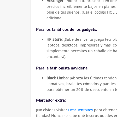
Hostinger:
Potencia tu presencia en líne
precios increíblemente bajos en planes 
blog de tus sueños. ¡Usa el código HOL
adicional!
Para los fanáticos de los gadgets:
HP Store:
¡Sube de nivel tu juego tecnol
laptops, desktops, impresoras y más, c
simplemente necesites un caballo de bata
encantará).
Para la fashionista navideña:
Black Limba:
¡Abraza las últimas tenden
llamativos, bralettes cómodos y panties 
para obtener un 20% de descuento en to
Marcador extra:
¡No olvides visitar
DescuentoRey
para obtener 
tiendas! Nunca se sabe qué tesoros puedes en