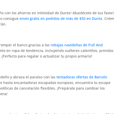
o con los ahorros en intimidad de Durex! Abastécete de tus favori
so consigue
envío gratis en pedidos de más de $50 en Durex
. Crée
rán.
romper el banco gracias a las
rebajas navideñas de Pull And
to en ropa de tendencia, incluyendo suéteres calentitos, prendas
. ¡Perfecto para regalar o actualizar tu propio armario!
ideño y abraza el paraíso con las
tentadoras ofertas de Barcelo
ribe hasta encantadoras escapadas europeas, encuentra tu escape
olíticas de cancelación flexibles. ¡Prepárate para cambiar los
rena!