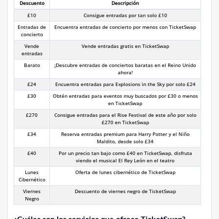
Descuento
Descripción
£10
Consigue entradas por tan solo £10
Entradas de
Encuentra entradas de concierto por menos con TicketSwap
concierto
Vende
Vende entradas gratis en TicketSwap
entradas
Barato
¡Descubre entradas de conciertos baratas en el Reino Unido
ahora!
£24
Encuentra entradas para Explosions in the Sky por solo £24
£30
Obtén entradas para eventos muy buscados por £30 o menos
en TicketSwap
£270
Consigue entradas para el Rise Festival de este año por solo
£270 en TicketSwap
£34
Reserva entradas premium para Harry Potter y el Niño
Maldito, desde solo £34
£40
Por un precio tan bajo como £40 en TicketSwap, disfruta
viendo el musical El Rey León en el teatro
Lunes
Oferta de lunes cibernético de TicketSwap
Cibernético
Viernes
Descuento de viernes negro de TicketSwap
Negro