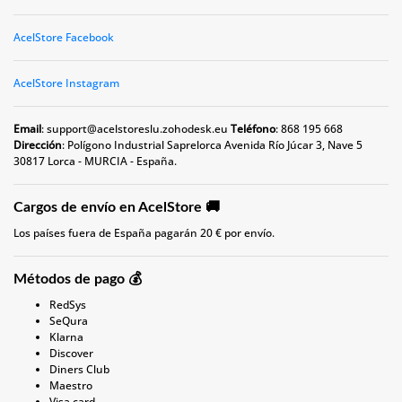
AcelStore Facebook
AcelStore Instagram
Email
:
support@acelstoreslu.zohodesk.eu
Teléfono
: 868 195 668
Dirección
: Polígono Industrial Saprelorca Avenida Río Júcar 3, Nave 5
30817 Lorca - MURCIA - España.
Cargos de envío en AcelStore 🚚
Los países fuera de España pagarán 20 € por envío.
Métodos de pago 💰
RedSys
SeQura
Klarna
Discover
Diners Club
Maestro
Visa card