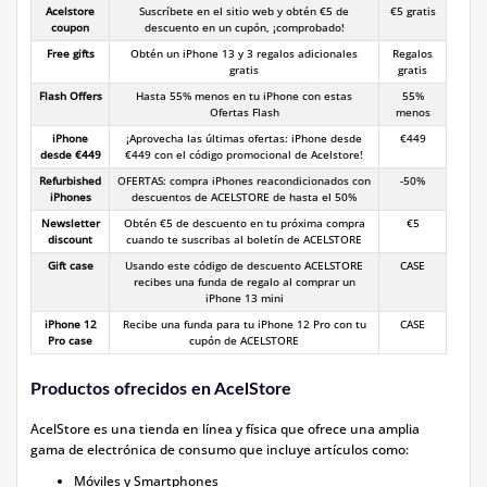
Acelstore
Suscríbete en el sitio web y obtén €5 de
€5 gratis
coupon
descuento en un cupón, ¡comprobado!
Free gifts
Obtén un iPhone 13 y 3 regalos adicionales
Regalos
gratis
gratis
Flash Offers
Hasta 55% menos en tu iPhone con estas
55%
Ofertas Flash
menos
iPhone
¡Aprovecha las últimas ofertas: iPhone desde
€449
desde €449
€449 con el código promocional de Acelstore!
Refurbished
OFERTAS: compra iPhones reacondicionados con
-50%
iPhones
descuentos de ACELSTORE de hasta el 50%
Newsletter
Obtén €5 de descuento en tu próxima compra
€5
discount
cuando te suscribas al boletín de ACELSTORE
Gift case
Usando este código de descuento ACELSTORE
CASE
recibes una funda de regalo al comprar un
iPhone 13 mini
iPhone 12
Recibe una funda para tu iPhone 12 Pro con tu
CASE
Pro case
cupón de ACELSTORE
Productos ofrecidos en AcelStore
AcelStore es una tienda en línea y física que ofrece una amplia
gama de electrónica de consumo que incluye artículos como:
Móviles y Smartphones