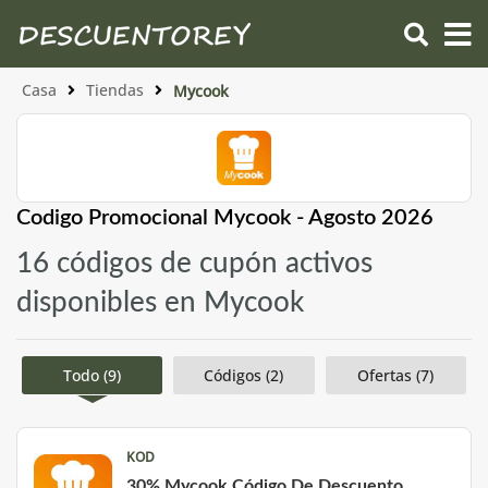
Casa
Tiendas
Mycook
Codigo Promocional Mycook - Agosto 2026
16 códigos de cupón activos
disponibles en Mycook
Todo (9)
Códigos (2)
Ofertas (7)
KOD
30% Mycook Código De Descuento