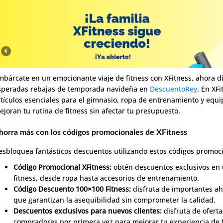
mbárcate en un emocionante viaje de fitness con XFitness, ahora di
speradas rebajas de temporada navideña en
DescuentoRey
. En XF
rtículos esenciales para el gimnasio, ropa de entrenamiento y equi
ejoran tu rutina de fitness sin afectar tu presupuesto.
horra más con los códigos promocionales de XFitness
esbloquea fantásticos descuentos utilizando estos códigos promoc
Código Promocional XFitness:
obtén descuentos exclusivos en
fitness, desde ropa hasta accesorios de entrenamiento.
Código Descuento 100×100 Fitness:
disfruta de importantes ah
que garantizan la asequibilidad sin comprometer la calidad.
Descuentos exclusivos para nuevos clientes:
disfruta de oferta
compradores por primera vez para mejorar tu experiencia de f