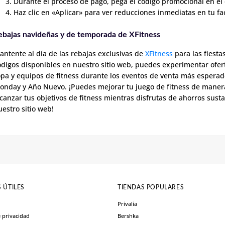
Durante el proceso de pago, pega el código promocional en e
Haz clic en «Aplicar» para ver reducciones inmediatas en tu fac
ebajas navideñas y de temporada de XFitness
antente al día de las rebajas exclusivas de
XFitness
para las fiesta
ódigos disponibles en nuestro sitio web, puedes experimentar ofert
opa y equipos de fitness durante los eventos de venta más esperado
onday y Año Nuevo. ¡Puedes mejorar tu juego de fitness de manera
lcanzar tus objetivos de fitness mientras disfrutas de ahorros sust
uestro sitio web!
 ÚTILES
TIENDAS POPULARES
Privalia
e privacidad
Bershka