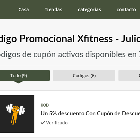
Casa
Tiendas
categorías
contacto
igo Promocional Xfitness - Jul
ódigos de cupón activos disponibles en 
Todo (9)
Códigos (6)
KOD
Un 5% descuento Con Cupón de Descu
Verificado