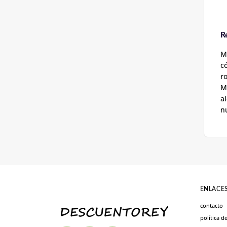
R
M
c
r
M
a
n
ENLACES
contacto
política d