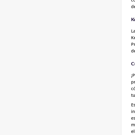
d
K
L
K
P
d
C
¡
p
c
tu
E
i
e
m
e