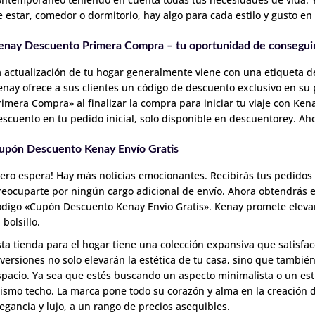
e estar, comedor o dormitorio, hay algo para cada estilo y gusto en
enay Descuento Primera Compra – tu oportunidad de conseguir 
a actualización de tu hogar generalmente viene con una etiqueta de 
enay ofrece a sus clientes un código de descuento exclusivo en s
rimera Compra» al finalizar la compra para iniciar tu viaje con Ken
escuento en tu pedido inicial, solo disponible en descuentorey. Ah
upón Descuento Kenay Envío Gratis
Pero espera! Hay más noticias emocionantes. Recibirás tus pedidos
reocuparte por ningún cargo adicional de envío. Ahora obtendrás en
ódigo «Cupón Descuento Kenay Envío Gratis». Kenay promete elevar 
 bolsillo.
sta tienda para el hogar tiene una colección expansiva que satisface
nversiones no solo elevarán la estética de tu casa, sino que tambi
spacio. Ya sea que estés buscando un aspecto minimalista o un est
ismo techo. La marca pone todo su corazón y alma en la creación d
legancia y lujo, a un rango de precios asequibles.