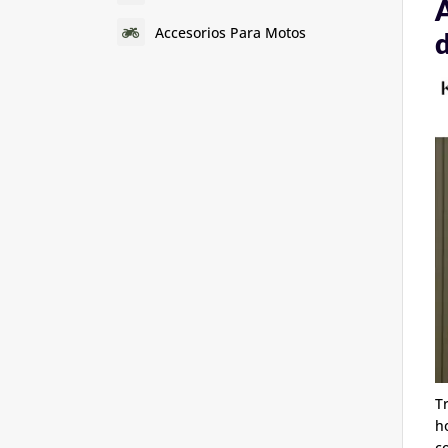
A
Accesorios Para Motos
d
T
h
c