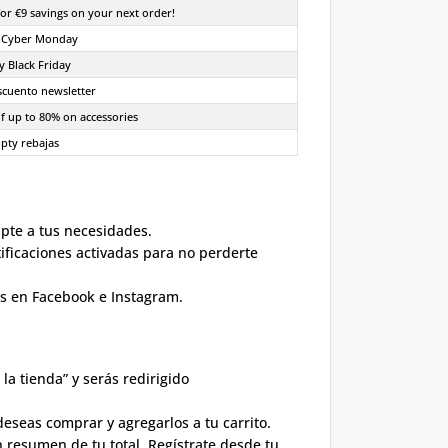
or €9 savings on your next order!
 Cyber Monday
y Black Friday
cuento newsletter
f up to 80% on accessories
pty rebajas
pte a tus necesidades.
tificaciones activadas para no perderte
os en Facebook e Instagram.
la tienda” y serás redirigido
deseas comprar y agregarlos a tu carrito.
resumen de tu total. Regístrate desde tu