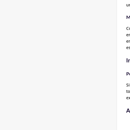
u
M
C
e
e
e
I
P
S
t
e
A