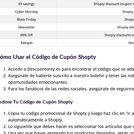
€9 savings
Shopty discount coupon f
Cyber Monday
Shopty
Black Friday
Shopt
Newsletter
Shopty des
80% Off
Shopty discounts o
Rebajas
Sho
ómo Usar el Código de Cupón Shopty
Accede a Descuentorey.es para encontrar el código que se ada
Asegúrate de haberte suscrito a nuestro boletín y tener las no
oportunidades emocionantes.
Para los fanáticos de las redes sociales, asegúrate de seguirn
edime Tu Código de Cupón Shopty
Copia tu código promocional de Shopty y luego haz clic en “ir a 
automáticamente a Shopty.
Lo siguiente que debes hacer es seleccionar los artículos que 
Una vez que hayas agregado tus productos deseados, verás un 