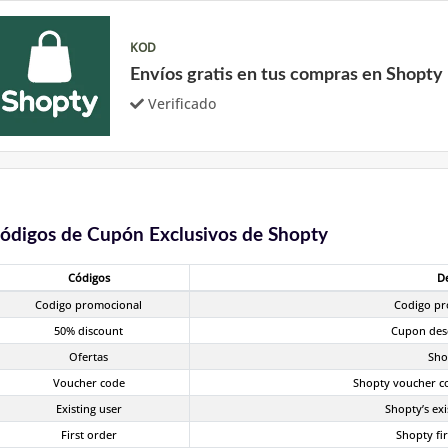
KOD
Envíos gratis en tus compras en Shopty
Verificado
ódigos de Cupón Exclusivos de Shopty
Códigos
D
Codigo promocional
Codigo pr
50% discount
Cupon des
Ofertas
Sho
Voucher code
Shopty voucher co
Existing user
Shopty’s exi
First order
Shopty fi