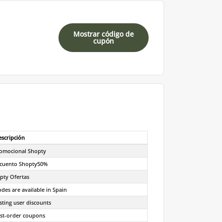
Mostrar código de
cupón
escripción
omocional Shopty
cuento Shopty50%
pty Ofertas
des are available in Spain
sting user discounts
rst-order coupons