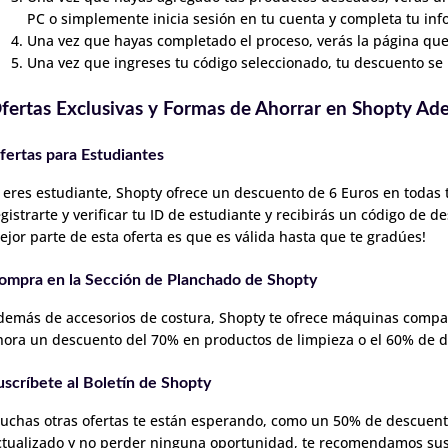
PC o simplemente inicia sesión en tu cuenta y completa tu in
Una vez que hayas completado el proceso, verás la página que
Una vez que ingreses tu código seleccionado, tu descuento se r
fertas Exclusivas y Formas de Ahorrar en Shopty A
fertas para Estudiantes
i eres estudiante, Shopty ofrece un descuento de 6 Euros en todas 
egistrarte y verificar tu ID de estudiante y recibirás un código de 
ejor parte de esta oferta es que es válida hasta que te gradúes!
ompra en la Sección de Planchado de Shopty
demás de accesorios de costura, Shopty te ofrece máquinas compac
hora un descuento del 70% en productos de limpieza o el 60% de 
uscríbete al Boletín de Shopty
uchas otras ofertas te están esperando, como un 50% de descuento
ctualizado y no perder ninguna oportunidad, te recomendamos susc