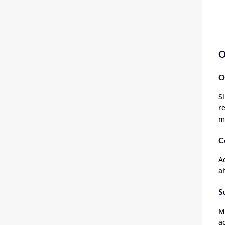
O
O
S
r
m
C
A
a
S
M
a